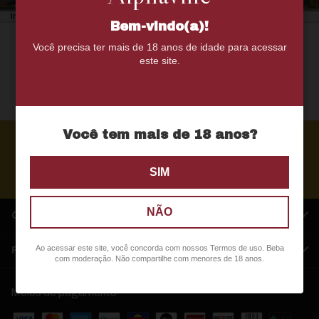
Início
>
Países
>
Brasil
Bem-vindo(a)!
Não temos resultados para sua
Você precisa ter mais de 18 anos de idade para acessar
pesquisa. Por favor, tente com
este site.
outros filtros.
Você tem mais de 18 anos?
SIM
NÃO
QUEM SOMOS
Ao acessar este site, você concorda com nossos Termos de uso. Beba
FALE CONOSCO
com moderação. Não compartilhe com menores de 18 anos.
Meios de pagamento