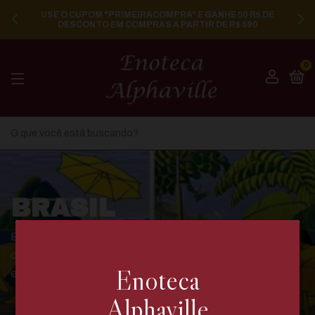
USE O CUPOM "PRIMEIRACOMPRA" E GANHE 50 R$ DE
DESCONTO EM COMPRAS A PARTIR DE R$ 590
0
BRASIL
Explore os vinhos do Brasil, que oferecem uma diversidade
de estilos e sabores únicos, desde tintos encorpados até
Enoteca
espumantes.
Alphaville