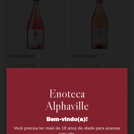
Cartuxa Rosé
Crasto Rosé
ATÉ 8% OFF
EM
ATÉ 8% OFF
EM
QUANTIDADE
QUANTIDADE
R$164,00
R$178,00
R$239,00
R$259,00
R$155,80
com
Pix
R$169,10
com
Pix
Enoteca
Alphaville
Bem-vindo(a)!
Você precisa ter mais de 18 anos de idade para acessar
este site.