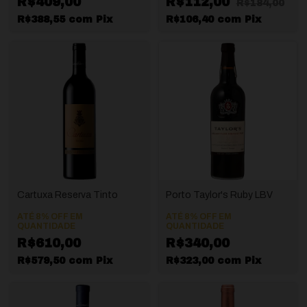
R$409,00
R$112,00
R$184,00
R$388,55
com
Pix
R$106,40
com
Pix
Cartuxa Reserva Tinto
Porto Taylor's Ruby LBV
ATÉ 8% OFF
EM
ATÉ 8% OFF
EM
QUANTIDADE
QUANTIDADE
R$610,00
R$340,00
R$579,50
com
Pix
R$323,00
com
Pix