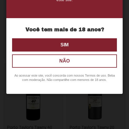
Porto Taylor's Fine Tawny
Porto Burmester Tawny
Você tem mais de 18 anos?
ATÉ 8% OFF
EM
ATÉ 8% OFF
EM
QUANTIDADE
QUANTIDADE
SIM
R$140,00
R$109,00
R$133,00
com
Pix
R$103,55
com
Pix
NÃO
Ao acessar este site, você concorda com nossos Termos de uso. Beba
com moderação. Não compartilhe com menores de 18 anos.
Porto Taylor's Tawny 40
Porto Taylor's Tawny 20