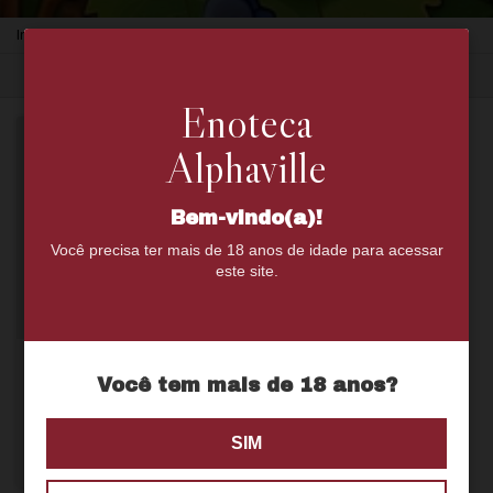
Início
>
Uvas
>
Carignan
ORDENAR
FILTRAR
Enoteca
Alphaville
Bem-vindo(a)!
Você precisa ter mais de 18 anos de idade para acessar
este site.
Paul Mas Claude Val Rouge
Você tem mais de 18 anos?
ATÉ 8% OFF
EM
QUANTIDADE
R$74,00
SIM
R$70,30
com
Pix