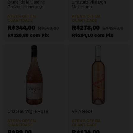
Brunel de la Gardine
Errazuriz Villa Don
Crozes-Hermitage
Maximiano
ATÉ 8% OFF
EM
ATÉ 8% OFF
EM
QUANTIDADE
QUANTIDADE
R$344,00
R$278,00
R$540,00
R$424,00
R$326,80
com
Pix
R$264,10
com
Pix
Château Virgile Rosé
Vik A Rosé
ATÉ 8% OFF
EM
ATÉ 8% OFF
EM
QUANTIDADE
QUANTIDADE
R$99,00
R$134,00