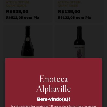
ATÉ 8% OFF
EM
ATÉ 8% OFF
EM
QUANTIDADE
QUANTIDADE
R$539,00
R$139,00
R$512,05
com
Pix
R$132,05
com
Pix
Enoteca
Chateauneuf Du Pape
Regionario Syrah
Bosquet Des Papes
Alphaville
Tradicion
ATÉ 8% OFF
EM
QUANTIDADE
ATÉ 8% OFF
EM
QUANTIDADE
R$98,00
R$528,00
Bem-vindo(a)!
R$93,10
com
Pix
R$501,60
com
Pix
Você precisa ter mais de 18 anos de idade para acessar