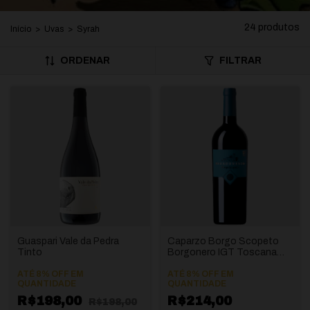
24 produtos
Início
>
Uvas
>
Syrah
ORDENAR
FILTRAR
Guaspari Vale da Pedra
Caparzo Borgo Scopeto
Tinto
Borgonero IGT Toscana
"Super Toscano"
ATÉ 8% OFF
EM
ATÉ 8% OFF
EM
QUANTIDADE
QUANTIDADE
R$198,00
R$214,00
R$198,00