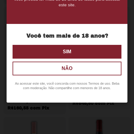
este site.
Você tem mais de 18 anos?
SIM
NÃO
Guaspari Rosé Vista da
Montes Folly
Araucaria
Ao acessar este site, você concorda com nossos Termos de uso. Beba
ATÉ 8% OFF
EM
QUANTIDADE
com moderação. Não compartilhe com menores de 18 anos.
ATÉ 8% OFF
EM
QUANTIDADE
R$890,00
R$990,00
R$169,00
R$845,50
com
Pix
R$160,55
com
Pix