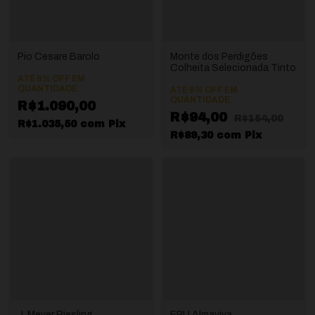
Pio Cesare Barolo
Monte dos Perdigões
Colheita Selecionada Tinto
ATÉ 8% OFF
EM
QUANTIDADE
ATÉ 8% OFF
EM
QUANTIDADE
R$1.090,00
R$94,00
R$154,00
R$1.035,50
com
Pix
R$89,30
com
Pix
J. Meyer Riesling
EPU Almaviva