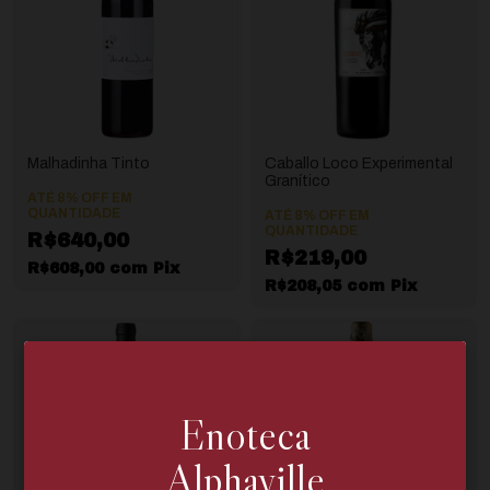
Malhadinha Tinto
Caballo Loco Experimental
Granítico
ATÉ 8% OFF
EM
QUANTIDADE
ATÉ 8% OFF
EM
QUANTIDADE
R$640,00
R$219,00
R$608,00
com
Pix
R$208,05
com
Pix
Enoteca
Alphaville