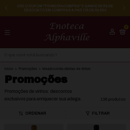
USE O CUPOM "PRIMEIRACOMPRA" E GANHE 50 R$ DE
DESCONTO EM COMPRAS A PARTIR DE R$ 590
0
Início
>
Promoções
>
breadcrumbs.ofertas-de-tintos
Promoções
Promoções de vinhos: descontos
exclusivos para enriquecer sua adega.
136 produtos
ORDENAR
FILTRAR