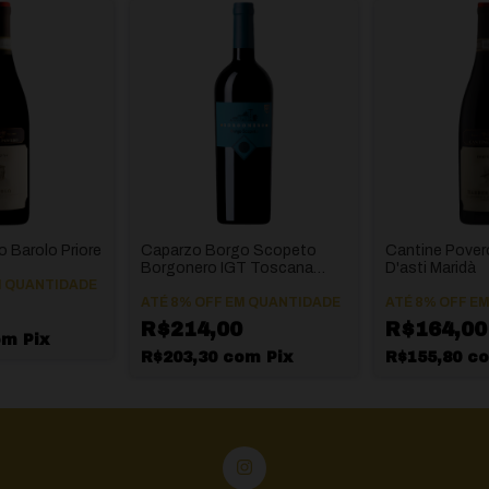
 Barolo Priore
Caparzo Borgo Scopeto
Cantine Pover
Borgonero IGT Toscana
D'asti Maridà
 QUANTIDADE
"Super Toscano"
ATÉ 8% OFF
EM QUANTIDADE
ATÉ 8% OFF
EM
R$214,00
R$164,00
om
Pix
R$203,30
com
Pix
R$155,80
c