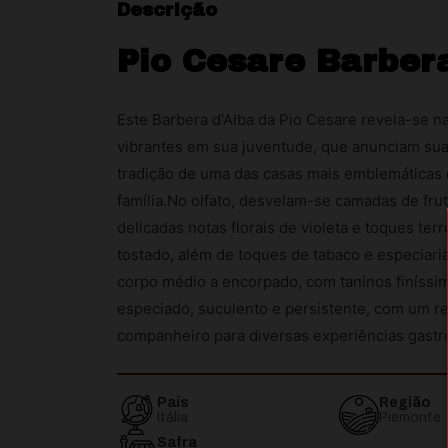
Descrição
Pio Cesare Barber
Este Barbera d'Alba da Pio Cesare revela-se n
vibrantes em sua juventude, que anunciam sua 
tradição de uma das casas mais emblemáticas 
família.No olfato, desvelam-se camadas de fr
delicadas notas florais de violeta e toques t
tostado, além de toques de tabaco e especiar
corpo médio a encorpado, com taninos finíssimo
especiado, suculento e persistente, com um re
companheiro para diversas experiências gast
País
Região
Itália
Piemonte
Safra