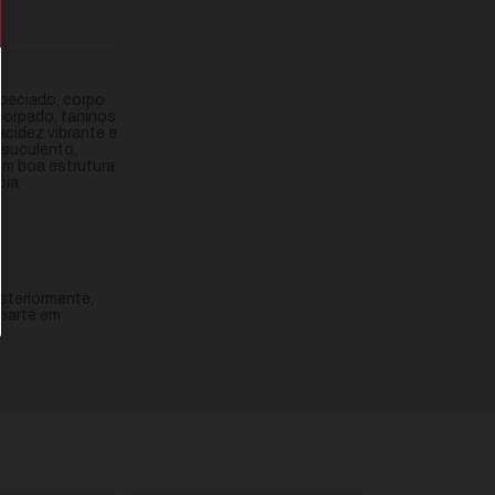
speciado, corpo
corpado, taninos
 acidez vibrante e
, suculento,
om boa estrutura
cia
steriormente,
 parte em