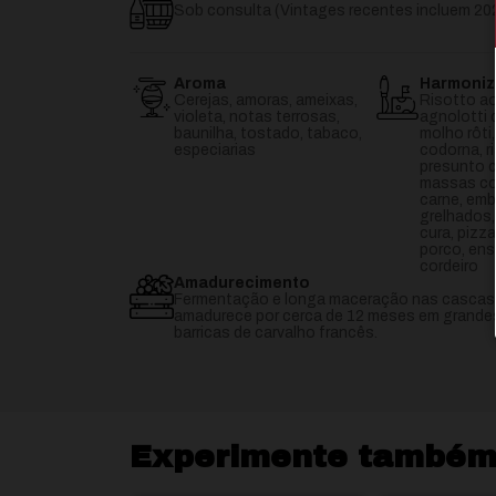
Sob consulta (Vintages recentes incluem 202
Aroma
Harmoni
Cerejas, amoras, ameixas,
Risotto ao
violeta, notas terrosas,
agnolotti 
baunilha, tostado, tabaco,
molho rôti
especiarias
codorna, r
presunto c
massas co
carne, emb
grelhados,
cura, pizz
porco, en
cordeiro
Amadurecimento
Fermentação e longa maceração nas cascas e
amadurece por cerca de 12 meses em grandes 
barricas de carvalho francês.
Experimente també