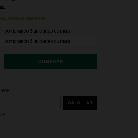
hes
S, PAGUE MENOS!
comprando 3 unidades ou mais
comprando 6 unidades ou mais
o CEP:
ALTERAR CEP
envio
CALCULAR
CEP