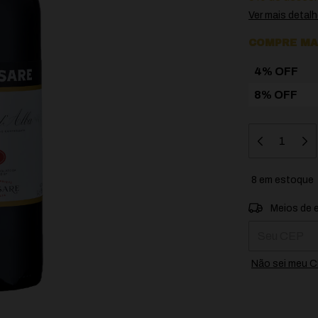
Ver mais detal
COMPRE MAI
4% OFF
8% OFF
8
em estoque
Entregas para 
Meios de 
Não sei meu 