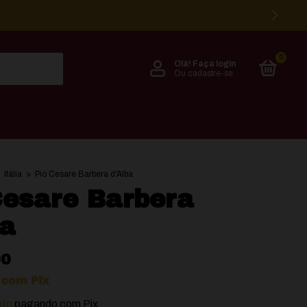
0
Olá!
Faça login
Ou cadastre-se
Itália
>
Pio Cesare Barbera d'Alba
Cesare Barbera
ba
00
0
com
Pix
nto
pagando com Pix