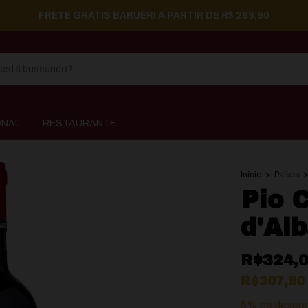
FRETE GRÁTIS BARUERI A PARTIR DE R$ 299,90
ONAL
RESTAURANTE
Início
>
Países
>
Pio 
d'Al
R$324,
R$307,8
5% de desco