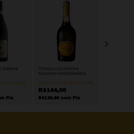
o Barbera
Prosecco La Gioiosa
Millesimato Ext
Superiore Valdobbiadene
Contessa Caro
 QUANTIDADE
ATÉ 8% OFF
EM QUANTIDADE
ATÉ 8% OFF
EM
R$144,00
R$72,00
om
Pix
R$136,80
com
Pix
R$68,40
co