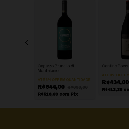
iovese IGT
Caparzo Brunello di
Cantine Povero
Montalcino
ATÉ 8% OFF
EM
M QUANTIDADE
ATÉ 8% OFF
EM QUANTIDADE
R$434,00
R$544,00
R$690,00
R$412,30
c
m
Pix
R$516,80
com
Pix