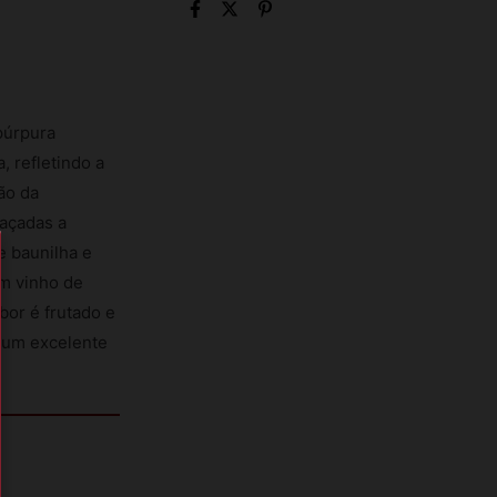
púrpura
, refletindo a
ão da
laçadas a
e baunilha e
um vinho de
bor é frutado e
a um excelente