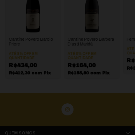
Cantine Povero Barolo
Cantine Povero Barbera
Ferr
Priore
D'asti Maridà
ATÉ
QUA
ATÉ 8% OFF
EM
ATÉ 8% OFF
EM
QUANTIDADE
QUANTIDADE
R$
R$434,00
R$164,00
R$
R$412,30
com
Pix
R$155,80
com
Pix
QUEM SOMOS