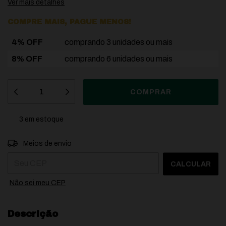
Ver mais detalhes
COMPRE MAIS, PAGUE MENOS!
4% OFF
comprando 3 unidades ou mais
8% OFF
comprando 6 unidades ou mais
3
em estoque
Entregas para o CEP:
ALTERAR CEP
Meios de envio
CALCULAR
Não sei meu CEP
Descrição