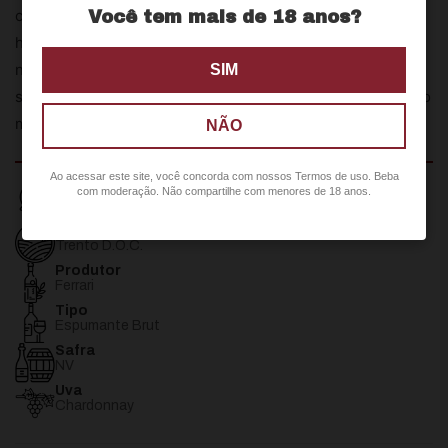
confere frescor e elegância, e uma textura cremosa e
Você tem mais de 18 anos?
harmoniosa. Seu final de longa persistência ecoa as
nuances de amêndoas e minerais, tornando-o um par
SIM
sublime para aperitivos refinados, ostras frescas, frutos do
mar e risotos leves.
NÃO
Ao acessar este site, você concorda com nossos Termos de uso. Beba
País
com moderação. Não compartilhe com menores de 18 anos.
Itália
Região
Trento D.O.C.
Produtor
Ferrari
Tipo
Espumante Brut
Safra
NV
Uva
Chardonnay